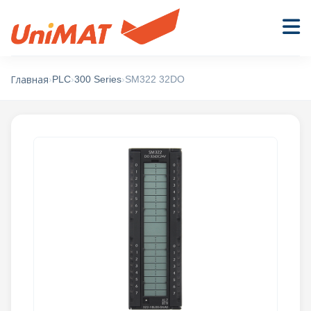
›
PLC
›
300 Series
›
SM322 32DO
Главная