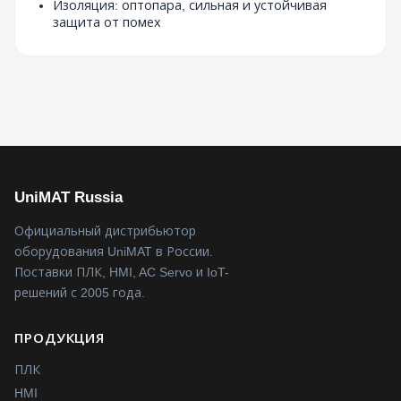
Изоляция: оптопара, сильная и устойчивая
защита от помех
UniMAT Russia
Официальный дистрибьютор
оборудования UniMAT в России.
Поставки ПЛК, HMI, AC Servo и IoT-
решений с 2005 года.
ПРОДУКЦИЯ
ПЛК
HMI