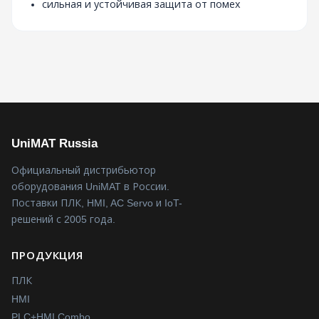
сильная и устойчивая защита от помех
UniMAT Russia
Официальный дистрибьютор
оборудования UniMAT в России.
Поставки ПЛК, HMI, AC Servo и IoT-
решений с 2005 года.
ПРОДУКЦИЯ
ПЛК
HMI
PLC+HMI Combo