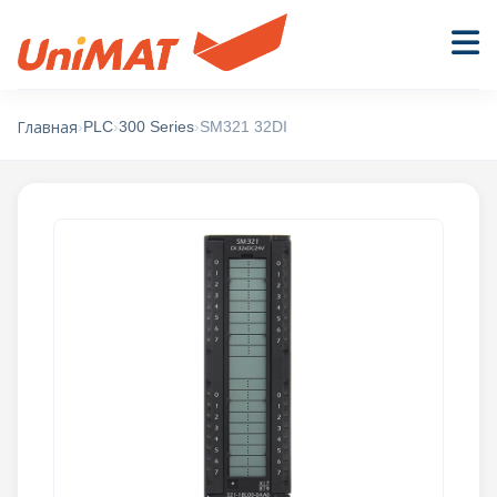
›
PLC
›
300 Series
›
SM321 32DI
Главная