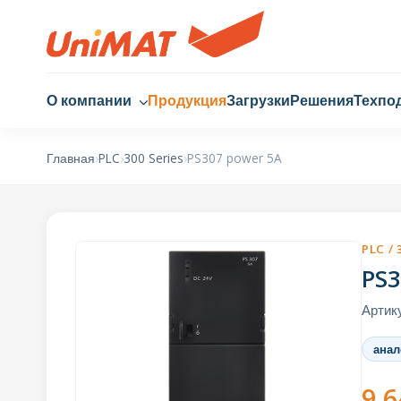
О компании
Продукция
Загрузки
Решения
Техпо
Главная
›
PLC
›
300 Series
›
PS307 power 5A
PLC / 
PS3
Артик
анал
9,6