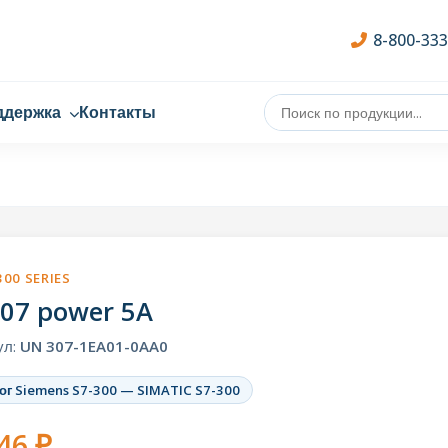
8-800-33
ддержка
Контакты
300 SERIES
07 power 5A
ул:
UN 307-1EA01-0AA0
ог Siemens S7-300 — SIMATIC S7-300
46 ₽