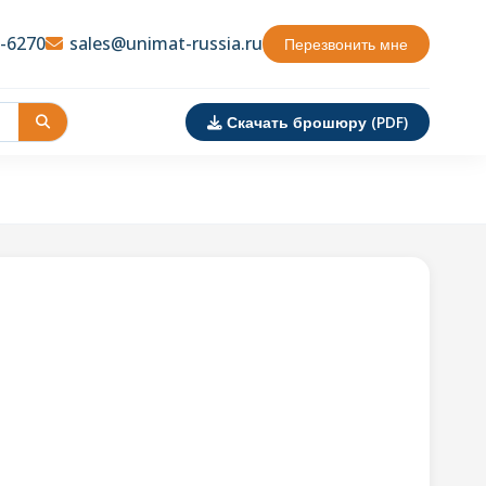
3-6270
sales@unimat-russia.ru
Перезвонить мне
Скачать брошюру (PDF)