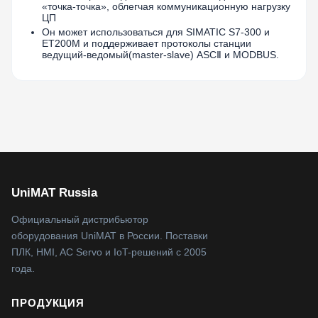
«точка-точка», облегчая коммуникационную нагрузку
ЦП
Он может использоваться для SIMATIC S7-300 и
ET200M и поддерживает протоколы станции
ведущий-ведомый(master-slave) ASCⅡ и MODBUS.
UniMAT Russia
Официальный дистрибьютор
оборудования UniMAT в России. Поставки
ПЛК, HMI, AC Servo и IoT-решений с 2005
года.
ПРОДУКЦИЯ