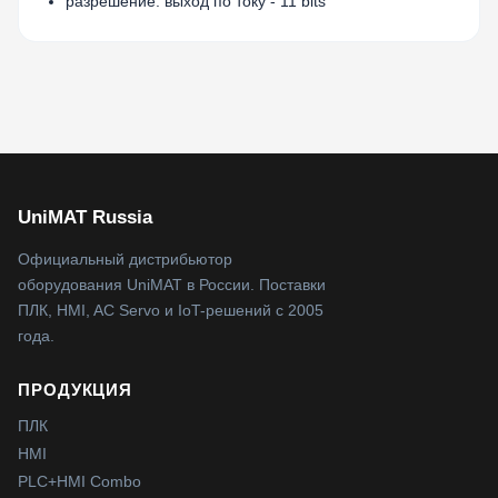
разрешение: выход по току - 11 bits
UniMAT Russia
Официальный дистрибьютор
оборудования UniMAT в России. Поставки
ПЛК, HMI, AC Servo и IoT-решений с 2005
года.
ПРОДУКЦИЯ
ПЛК
HMI
PLC+HMI Combo