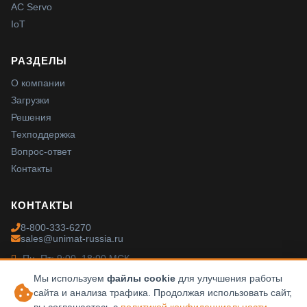
AC Servo
IoT
РАЗДЕЛЫ
О компании
Загрузки
Решения
Техподдержка
Вопрос-ответ
Контакты
КОНТАКТЫ
8-800-333-6270
sales@unimat-russia.ru
Пн–Пт: 9:00–18:00 МСК
Мы используем
файлы cookie
для улучшения работы
сайта и анализа трафика. Продолжая использовать сайт,