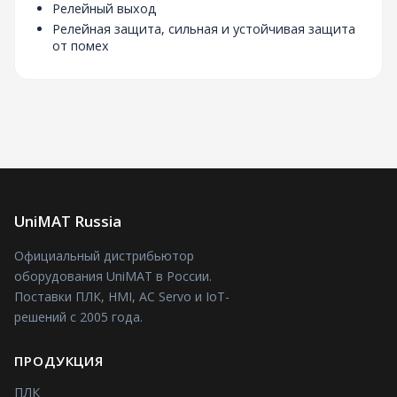
Релейный выход
Релейная защита, сильная и устойчивая защита
от помех
UniMAT Russia
Официальный дистрибьютор
оборудования UniMAT в России.
Поставки ПЛК, HMI, AC Servo и IoT-
решений с 2005 года.
ПРОДУКЦИЯ
ПЛК