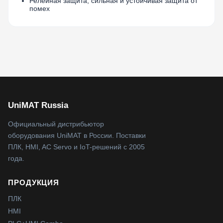
Релейная защита, сильная и устойчивая защита от
помех
UniMAT Russia
Официальный дистрибьютор
оборудования UniMAT в России. Поставки
ПЛК, HMI, AC Servo и IoT-решений с 2005
года.
ПРОДУКЦИЯ
ПЛК
HMI