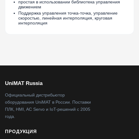
простая в использовании библиотека управления
движением
Поддержка управления точка-точка, управление
скоростью, линейная интерполяция, круговая
интерполяция
UniMAT Russia
Официальный дистрибьютор
оборудования UniMAT в России. Поставки
ПЛК, HMI, AC Servo и IoT-решений с 2005
года.
ПРОДУКЦИЯ