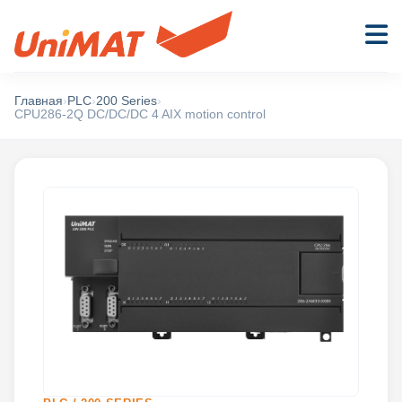
Главная
›
PLC
›
200 Series
›
CPU286-2Q DC/DC/DC 4 AIX motion control