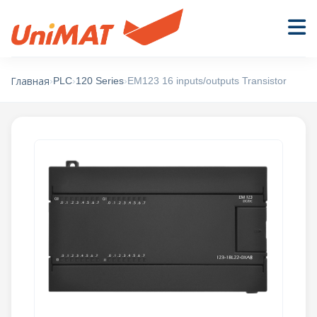
›
PLC
›
120 Series
›
EM123 16 inputs/outputs Transistor
Главная