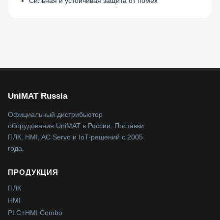
Сильная и устойчивая защита от помех
UniMAT Russia
Официальный дистрибьютор
оборудования UniMAT в России. Поставки
ПЛК, HMI, AC Servo и IoT-решений с 2005
года.
ПРОДУКЦИЯ
ПЛК
HMI
PLC+HMI Combo