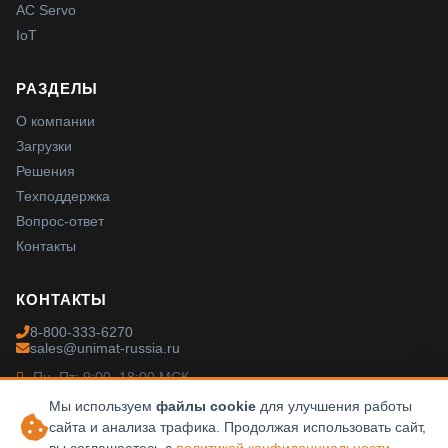
AC Servo
IoT
РАЗДЕЛЫ
О компании
Загрузки
Решения
Техподдержка
Вопрос-ответ
Контакты
КОНТАКТЫ
8-800-333-6270
sales@unimat-russia.ru
Пн–Пт: 9:00–18:00 МСК
Мы используем
файлы cookie
для улучшения работы
сайта и анализа трафика. Продолжая использовать сайт,