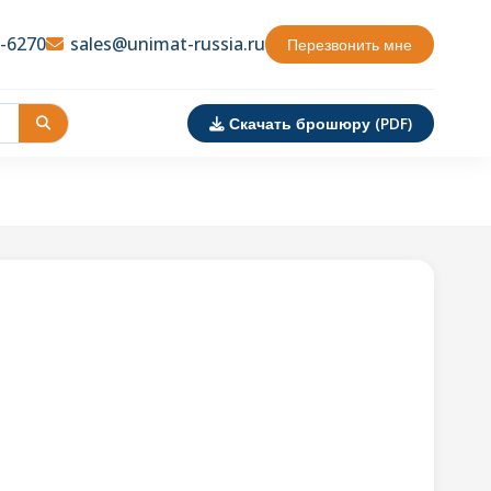
3-6270
sales@unimat-russia.ru
Перезвонить мне
Скачать брошюру (PDF)