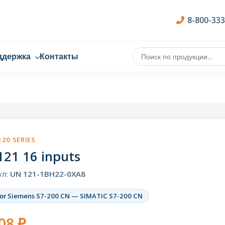
8-800-33
ддержка
Контакты
120 SERIES
21 16 inputs
ул:
UN 121-1BH22-0XA8
ог Siemens S7-200 CN — SIMATIC S7-200 CN
08 ₽