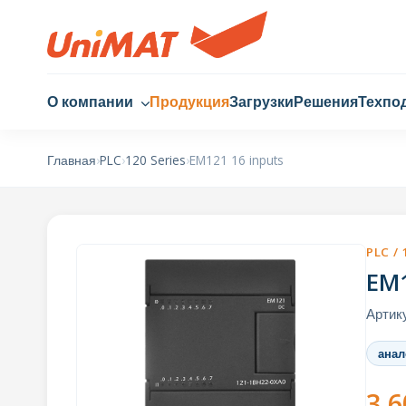
О компании
Продукция
Загрузки
Решения
Техпо
Главная
›
PLC
›
120 Series
›
EM121 16 inputs
PLC / 
EM1
Артик
анал
3,6