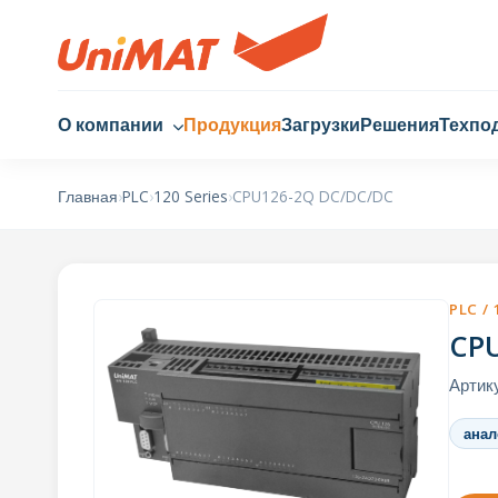
О компании
Продукция
Загрузки
Решения
Техпо
Главная
›
PLC
›
120 Series
›
CPU126-2Q DC/DC/DC
PLC / 
CP
Артик
анал