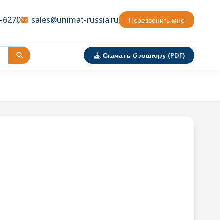
3-6270
sales@unimat-russia.ru
Перезвонить мне
Скачать брошюру (PDF)