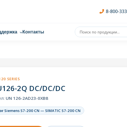
8-800-33
ддержка
Контакты
120 SERIES
U126-2Q DC/DC/DC
ул:
UN 126-2AD23-0XB8
ог Siemens S7-200 CN — SIMATIC S7-200 CN