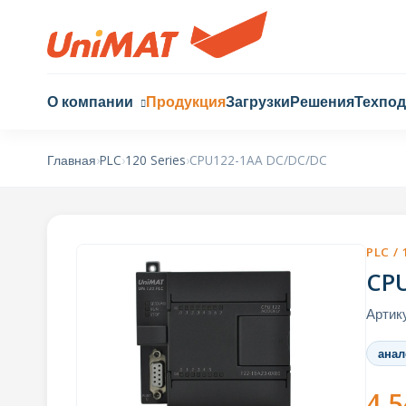
О компании
Продукция
Загрузки
Решения
Техпо
Главная
›
PLC
›
120 Series
›
CPU122-1AA DC/DC/DC
PLC / 
CP
Артик
анал
4,5