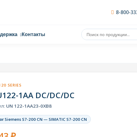
8-800-33
ддержка
Контакты
120 SERIES
U122-1AA DC/DC/DC
ул:
UN 122-1AA23-0XB8
ог Siemens S7-200 CN — SIMATIC S7-200 CN
43 ₽